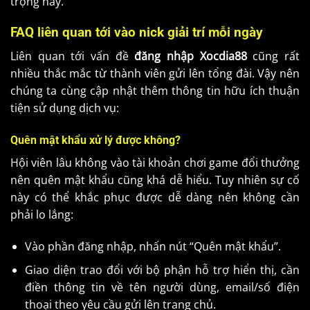
trọng này.
FAQ liên quan tới vào nick giải trí mỗi ngày
Liên quan tới vấn đề
đăng nhập Xocdia88
cũng rất
nhiều thắc mắc từ thành viên gửi lên tổng đài. Vậy nên
chúng ta cùng cập nhật thêm thông tin hữu ích thuận
tiện sử dụng dịch vụ:
Quên mật khẩu xử lý được không?
Hội viên lâu không vào tài khoản chơi game đổi thưởng
nên quên mật khẩu cũng khá dễ hiểu. Tuy nhiên sự cố
này có thể khắc phục được dễ dàng nên không cần
phải lo lắng:
Vào phần đăng nhập, nhấn nút “Quên mật khẩu”.
Giao diện trao đổi với bộ phận hỗ trợ hiển thị, cần
điền thông tin về tên người dùng, email/số điện
thoại theo yêu cầu gửi lên trang chủ.