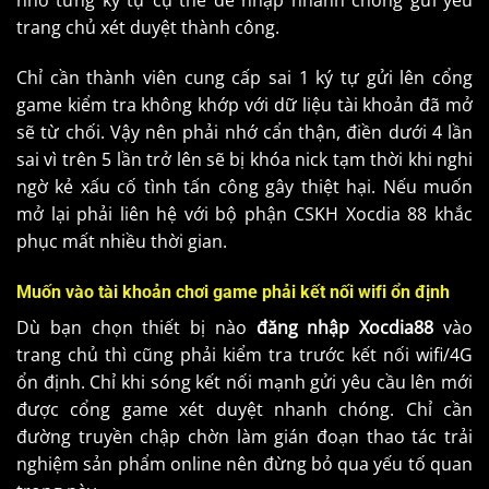
nhớ từng ký tự cụ thể để nhập nhanh chóng gửi yêu
trang chủ xét duyệt thành công.
Chỉ cần thành viên cung cấp sai 1 ký tự gửi lên cổng
game kiểm tra không khớp với dữ liệu tài khoản đã mở
sẽ từ chối. Vậy nên phải nhớ cẩn thận, điền dưới 4 lần
sai vì trên 5 lần trở lên sẽ bị khóa nick tạm thời khi nghi
ngờ kẻ xấu cố tình tấn công gây thiệt hại. Nếu muốn
mở lại phải liên hệ với bộ phận CSKH Xocdia 88 khắc
phục mất nhiều thời gian.
Muốn vào tài khoản chơi game phải kết nối wifi ổn định
Dù bạn chọn thiết bị nào
đăng nhập Xocdia88
vào
trang chủ thì cũng phải kiểm tra trước kết nối wifi/4G
ổn định. Chỉ khi sóng kết nối mạnh gửi yêu cầu lên mới
được cổng game xét duyệt nhanh chóng. Chỉ cần
đường truyền chập chờn làm gián đoạn thao tác trải
nghiệm sản phẩm online nên đừng bỏ qua yếu tố quan