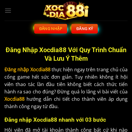
Bỏ
qua
nội
dung
ĐĂNG NHẬP
ĐĂNG KÝ
Đăng Nhập Xocdia88 Với Quy Trình Chuẩn
Và Lưu Ý Thêm
Đăng nhập Xocdia88
thực hiện ngay trên trang chủ của
cổng game hết sức đơn giản. Tuy nhiên không ít hội
viên thao tác lần đầu tiên không biết cách thức tiến
hành ra sao cho đúng? Đừng quá lo lắng vì bài viết của
Xocdia88
hướng dẫn chi tiết cho thành viên áp dụng
thành công ngay từ đầu.
Đăng nhập Xocdia88 nhanh với 03 bước
Hội viên đã mở tài khoản thành công bất cứ khi nào