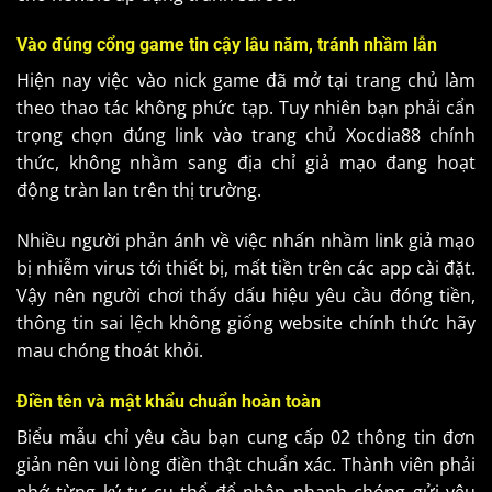
Vào đúng cổng game tin cậy lâu năm, tránh nhầm lẫn
Hiện nay việc vào nick game đã mở tại trang chủ làm
theo thao tác không phức tạp. Tuy nhiên bạn phải cẩn
trọng chọn đúng link vào trang chủ Xocdia88 chính
thức, không nhầm sang địa chỉ giả mạo đang hoạt
động tràn lan trên thị trường.
Nhiều người phản ánh về việc nhấn nhầm link giả mạo
bị nhiễm virus tới thiết bị, mất tiền trên các app cài đặt.
Vậy nên người chơi thấy dấu hiệu yêu cầu đóng tiền,
thông tin sai lệch không giống website chính thức hãy
mau chóng thoát khỏi.
Điền tên và mật khẩu chuẩn hoàn toàn
Biểu mẫu chỉ yêu cầu bạn cung cấp 02 thông tin đơn
giản nên vui lòng điền thật chuẩn xác. Thành viên phải