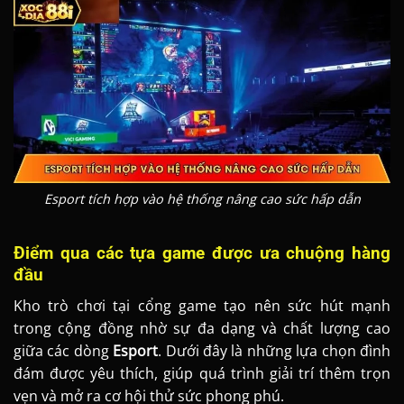
Esport tích hợp vào hệ thống nâng cao sức hấp dẫn
Điểm qua các tựa game được ưa chuộng hàng
đầu
Kho trò chơi tại cổng game tạo nên sức hút mạnh
trong cộng đồng nhờ sự đa dạng và chất lượng cao
giữa các dòng
Esport
. Dưới đây là những lựa chọn đình
đám được yêu thích, giúp quá trình giải trí thêm trọn
vẹn và mở ra cơ hội thử sức phong phú.