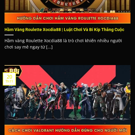
Hầm Vàng Roulette Xocdia88 | Luật Chơi Và Bí Kíp Thắng Cuộc
Hầm vàng Roulette Xocdia88 là trò chơi khiến nhiều người
chơi say mê ngay từ [...]
20
Th11