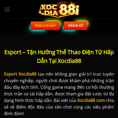
Bỏ
qua
nội
dung
ĐĂNG NHẬP
ĐĂNG KÝ
Esport – Tận Hưởng Thể Thao Điện Tử Hấp
Dẫn Tại Xocdia88
Esport Xocdia88
tạo nên không gian giải trí trực tuyến
chuyên nghiệp, người chơi được khám phá những trận
đấu đầy kịch tính. Cổng game mang đến cơ hội thưởng
thức trận so tài hấp dẫn, được tham gia đặt cược từ đa
dạng hình thức hấp dẫn. Bài viết của
Xocdia88 com
chia
sẻ về điểm độc đáo của sân chơi cùng các siêu phẩm
đình đám!