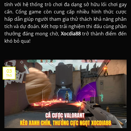
tính với hệ thống trò chơi đa dạng sở hữu lối chơi gay
cấn. Cổng game còn cung cấp nhiều hình thức cược
hấp dẫn giúp người tham gia thử thách khả năng phân
tích và dự đoán. Kết hợp trải nghiệm thi đấu cùng phần
thưởng đáng mong chờ,
Xocdia88
trở thành điểm đến
khó bỏ qua!
03
Th5