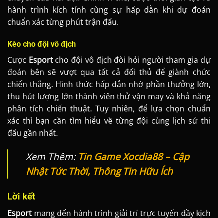
hành trình kích tính cùng sự hấp dẫn khi dự đoán
chuẩn xác từng phút trận đấu.
Kèo cho đội vô địch
Cược
Esport
cho đội vô địch đòi hỏi người tham gia dự
đoán bên sẽ vượt qua tất cả đối thủ để giành chức
chiến thắng. Hình thức hấp dẫn nhờ phần thưởng lớn,
thu hút lượng lớn thành viên thử vận may và khả năng
phân tích chiến thuật. Tuy nhiên, để lựa chọn chuẩn
xác thì bạn cần tìm hiểu về từng đội cùng lịch sử thi
đấu gần nhất.
Xem Thêm:
Tin Game Xocdia88 – Cập
Nhật Tức Thời, Thông Tin Hữu Ích
Lời kết
Esport
mang đến hành trình giải trí trực tuyến đầy kịch