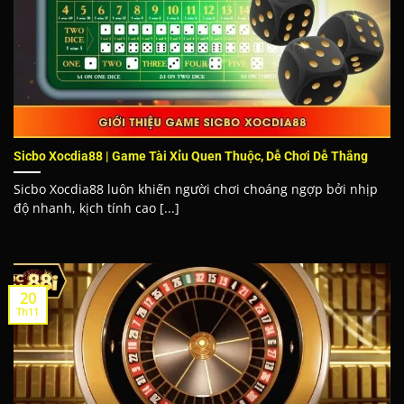
Sicbo Xocdia88 | Game Tài Xỉu Quen Thuộc, Dễ Chơi Dễ Thắng
Sicbo Xocdia88 luôn khiến người chơi choáng ngợp bởi nhịp
độ nhanh, kịch tính cao [...]
20
Th11