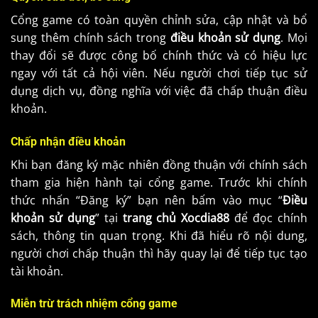
Cổng game có toàn quyền chỉnh sửa, cập nhật và bổ
sung thêm chính sách trong
điều khoản sử dụng
. Mọi
thay đổi sẽ được công bố chính thức và có hiệu lực
ngay với tất cả hội viên. Nếu người chơi tiếp tục sử
dụng dịch vụ, đồng nghĩa với việc đã chấp thuận điều
khoản.
Chấp nhận điều khoản
Khi bạn đăng ký mặc nhiên đồng thuận với chính sách
tham gia hiện hành tại cổng game. Trước khi chính
thức nhấn “Đăng ký” bạn nên bấm vào mục “
Điều
khoản sử dụng
” tại
trang chủ Xocdia88
để đọc chính
sách, thông tin quan trọng. Khi đã hiểu rõ nội dung,
người chơi chấp thuận thì hãy quay lại để tiếp tục tạo
tài khoản.
Miễn trừ trách nhiệm cổng game