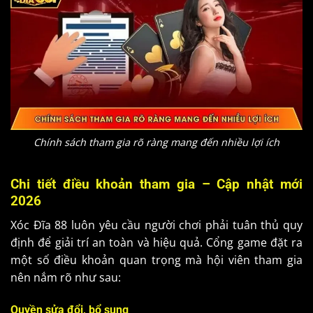
Chính sách tham gia rõ ràng mang đến nhiều lợi ích
Chi tiết điều khoản tham gia – Cập nhật mới
2026
Xóc Đĩa 88 luôn yêu cầu người chơi phải tuân thủ quy
định để giải trí an toàn và hiệu quả. Cổng game đặt ra
một số điều khoản quan trọng mà hội viên tham gia
nên nắm rõ như sau:
Quyền sửa đổi, bổ sung