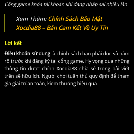
Cổng game khóa tài khoản khi đăng nhập sai nhiều lần
Xem Thêm:
Chính Sách Bảo Mật
Xocdia88 – Bản Cam Kết Về Uy Tín
Lời kết
Điều khoản sử dụng
là chính sách bạn phải đọc và nắm
rõ trước khi đăng ký tại cổng game. Hy vọng qua những
thông tin được chính Xocdia88 chia sẻ trong bài viết
trên sẽ hữu ích. Người chơi tuân thủ quy định để tham
gia giải trí an toàn, kiếm thưởng hiệu quả.