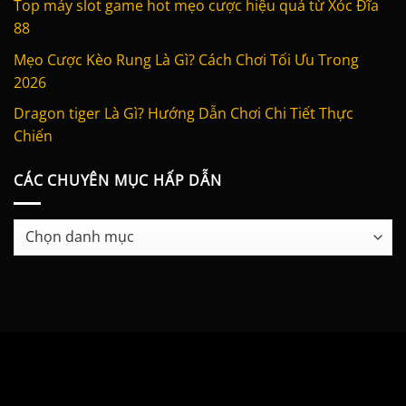
Top máy slot game hot mẹo cược hiệu quả từ Xóc Đĩa
88
Mẹo Cược Kèo Rung Là Gì? Cách Chơi Tối Ưu Trong
2026
Dragon tiger Là Gì? Hướng Dẫn Chơi Chi Tiết Thực
Chiến
CÁC CHUYÊN MỤC HẤP DẪN
Các
chuyên
mục
hấp
dẫn