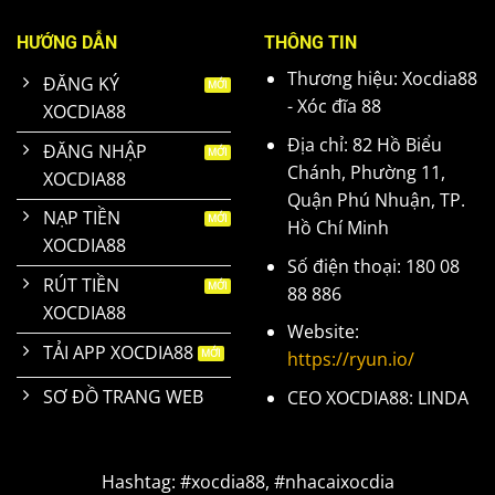
HƯỚNG DẪN
THÔNG TIN
Thương hiệu: Xocdia88
ĐĂNG KÝ
- Xóc đĩa 88
XOCDIA88
Địa chỉ:
82 Hồ Biểu
ĐĂNG NHẬP
Chánh, Phường 11,
XOCDIA88
Quận Phú Nhuận, TP.
NẠP TIỀN
Hồ Chí Minh
XOCDIA88
Số điện thoại: 180 08
RÚT TIỀN
88 886
XOCDIA88
Website:
TẢI APP XOCDIA88
https://ryun.io/
SƠ ĐỒ TRANG WEB
CEO XOCDIA88: LINDA
Hashtag: #xocdia88, #nhacaixocdia