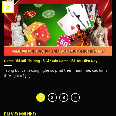
02
Th6
Game Bài Đổi Thưởng Là Gì? Các Game Bài Hot Hiện Nay
Trong bối cảnh công nghệ số phát triển mạnh mẽ, các hình
thức giải trí [...]
1
2
3
Bài Viết Mới Nhất