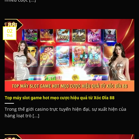
02
Th6
Top máy slot game hot mẹo cược hiệu quả từ Xóc Đĩa 88
Trong thế giới casino trực tuyến hiện đại, sự xuất hiện của
hàng loạt trò [...]