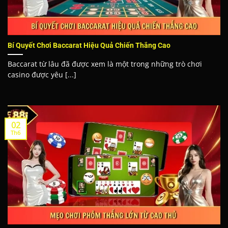
Bí Quyết Chơi Baccarat Hiệu Quả Chiến Thắng Cao
Baccarat từ lâu đã được xem là một trong những trò chơi
casino được yêu [...]
02
Th6