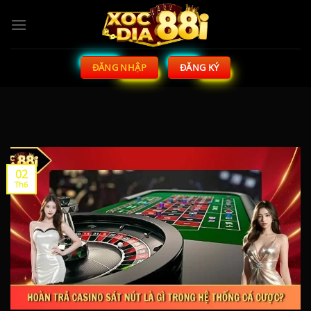
Bỏ
qua
nội
dung
ĐĂNG NHẬP
ĐĂNG KÝ
02
Th6