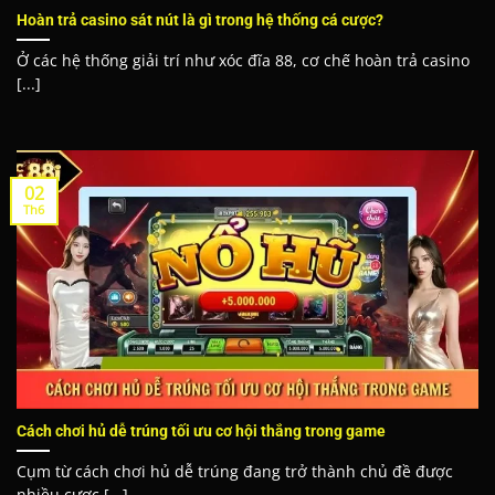
Hoàn trả casino sát nút là gì trong hệ thống cá cược?
Ở các hệ thống giải trí như xóc đĩa 88, cơ chế hoàn trả casino
[...]
02
Th6
Cách chơi hủ dễ trúng tối ưu cơ hội thắng trong game
Cụm từ cách chơi hủ dễ trúng đang trở thành chủ đề được
nhiều cược [...]