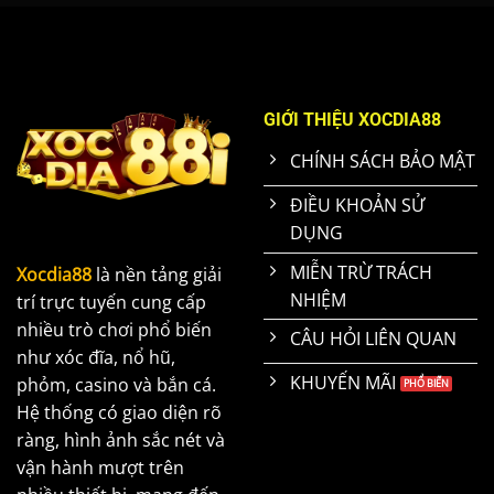
GIỚI THIỆU XOCDIA88
CHÍNH SÁCH BẢO MẬT
ĐIỀU KHOẢN SỬ
DỤNG
MIỄN TRỪ TRÁCH
Xocdia88
là nền tảng giải
NHIỆM
trí trực tuyến cung cấp
nhiều trò chơi phổ biến
CÂU HỎI LIÊN QUAN
như xóc đĩa, nổ hũ,
KHUYẾN MÃI
phỏm, casino và bắn cá.
Hệ thống có giao diện rõ
ràng, hình ảnh sắc nét và
vận hành mượt trên