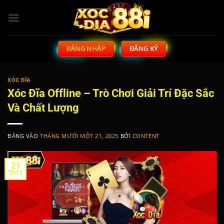
Bỏ
qua
nội
dung
ĐĂNG NHẬP
ĐĂNG KÝ
XÓC ĐĨA
Xóc Đĩa Offline – Trò Chơi Giải Trí Đặc Sắc
Và Chất Lượng
ĐĂNG VÀO
THÁNG MƯỜI MỘT 21, 2025
BỞI
CONTENT
21
Th11