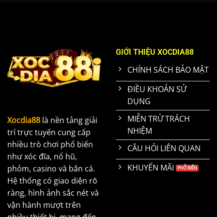
GIỚI THIỆU XOCDIA88
CHÍNH SÁCH BẢO MẬT
ĐIỀU KHOẢN SỬ
DỤNG
MIỄN TRỪ TRÁCH
Xocdia88
là nền tảng giải
NHIỆM
trí trực tuyến cung cấp
nhiều trò chơi phổ biến
CÂU HỎI LIÊN QUAN
như xóc đĩa, nổ hũ,
KHUYẾN MÃI
phỏm, casino và bắn cá.
Hệ thống có giao diện rõ
ràng, hình ảnh sắc nét và
vận hành mượt trên
nhiều thiết bị, mang đến