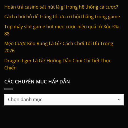
Hoàn trả casino sát nút là gì trong hệ thống cá cược?
Cách chơi hủ dễ trúng tối ưu cơ hội thắng trong game
Top máy slot game hot mẹo cược hiệu quả từ Xóc Đĩa
88
Mẹo Cược Kèo Rung Là Gì? Cách Chơi Tối Ưu Trong
2026
Dragon tiger Là Gì? Hướng Dẫn Chơi Chi Tiết Thực
Chiến
CÁC CHUYÊN MỤC HẤP DẪN
Các
chuyên
mục
hấp
dẫn