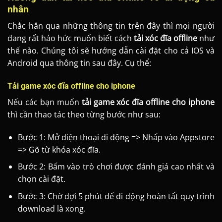
nhân
Chắc hẳn qua những thông tin trên đây thì mọi người
đang rất háo hức muốn biết cách
tải xóc đĩa offline
như
thế nào. Chúng tôi sẽ hướng dẫn cài đặt cho cả IOS và
Android qua thông tin sau đây. Cụ thể:
Tải game xóc đĩa offline cho iphone
Nếu các bạn muốn
tải game xóc đĩa offline cho iphone
thì cần thao tác theo từng bước như sau:
Bước 1: Mở điện thoại di động => Nhấp vào Appstore
=> Gõ từ khóa xóc đĩa.
Bước 2: Bấm vào trò chơi được đánh giá cao nhất và
chọn cài đặt.
Bước 3: Chờ đợi 5 phút để di động hoàn tất quy trình
download là xong.