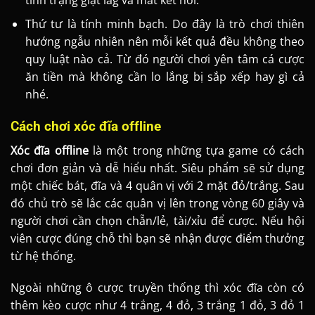
Thứ tư là tính minh bạch. Do đây là trò chơi thiên
hướng ngẫu nhiên nên mỗi kết quả đều không theo
quy luật nào cả. Từ đó người chơi yên tâm cá cược
ăn tiền mà không cần lo lắng bị sắp xếp hay gì cả
nhé.
Cách chơi xóc đĩa offline
Xóc đĩa offline
là một trong những tựa game có cách
chơi đơn giản và dễ hiểu nhất. Siêu phẩm sẽ sử dụng
một chiếc bát, đĩa và 4 quân vị với 2 mặt đỏ/trắng. Sau
đó chủ trò sẽ lắc các quân vị lên trong vòng 60 giây và
người chơi cần chọn chẵn/lẻ, tài/xỉu để cược. Nếu hội
viên cược đúng chỗ thì bạn sẽ nhận được điểm thưởng
từ hệ thống.
Ngoài những ô cược truyền thống thì xóc đĩa còn có
thêm kèo cược như 4 trắng, 4 đỏ, 3 trắng 1 đỏ, 3 đỏ 1